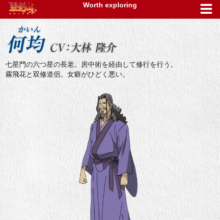
Worth exploring
キャラクター
七星門の六つ星の長老。房中術を経由して修行を行う。
霧飛花と双修道侶。女癖がひどく悪い。