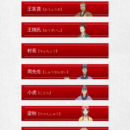
王富貴
【おうふうき】
王隋氏
【おうずいし】
村長
【そんちょう】
周先生
【しゅうせんせい】
小虎
【ことら】
梁秋
【りゃんしゅう】