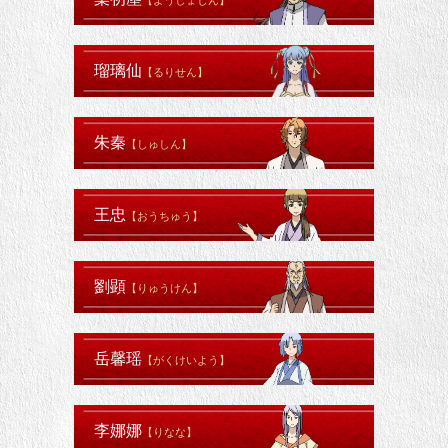
【ようしょじん】
瑠璃仙
【るりせん】
朱秦
【しゅしん】
王忠
【おうちゅう】
劉顕
【りゅうけん】
岳馨瑶
【がくけいよう】
李娜娜
【りなな】