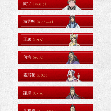
聞宝
【ぶんぽう】
海雲帆
【かいうんほ】
王璐
【おうろ】
何均
【かいん】
霧飛花
【むひか】
謝持
【しゃち】
葉初塵