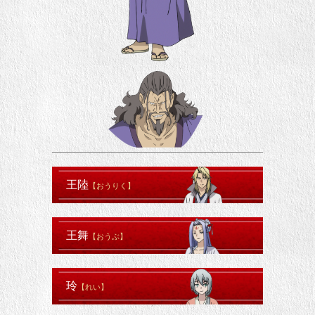
王陸
【おうりく】
王舞
【おうぶ】
玲
【れい】