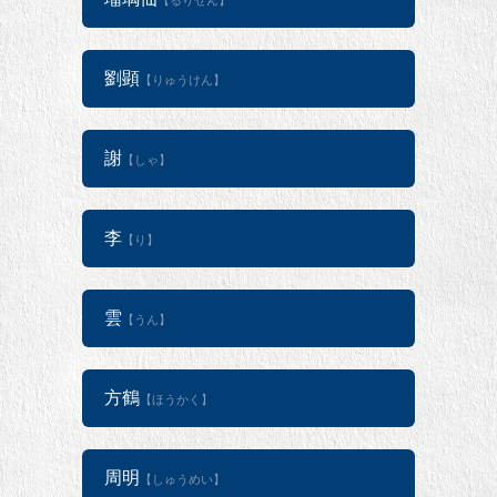
【るりせん】
劉顕
【りゅうけん】
謝
【しゃ】
李
【り】
雲
【うん】
方鶴
【ほうかく】
周明
【しゅうめい】