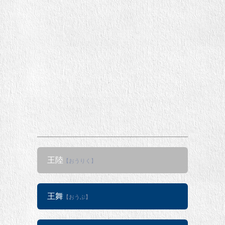
王陸
【おうりく】
王舞
【おうぶ】