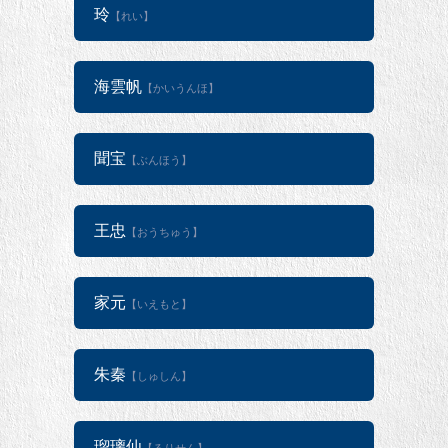
玲
【れい】
海雲帆
【かいうんほ】
聞宝
【ぶんほう】
王忠
【おうちゅう】
家元
【いえもと】
朱秦
【しゅしん】
瑠璃仙