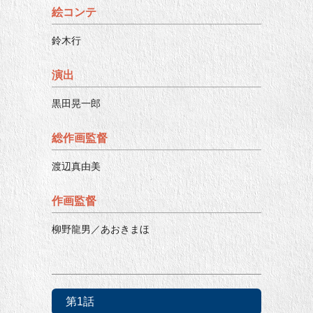
絵コンテ
鈴木行
演出
黒田晃一郎
総作画監督
渡辺真由美
作画監督
柳野龍男／あおきまほ
第1話