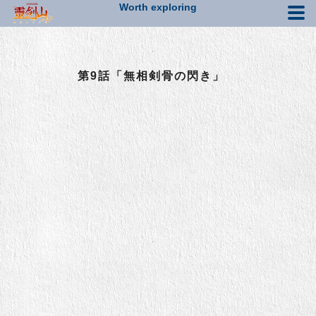
Worth exploring
各話ストーリー
第9話「無相剣骨の閃き」