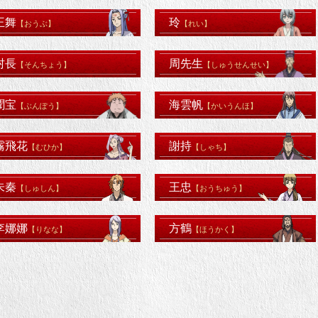
王舞
玲
【おうぶ】
【れい】
村長
周先生
【そんちょう】
【しゅうせんせい】
聞宝
海雲帆
【ぶんぽう】
【かいうんほ】
霧飛花
謝持
【むひか】
【しゃち】
朱秦
王忠
【しゅしん】
【おうちゅう】
李娜娜
方鶴
【りなな】
【ほうかく】