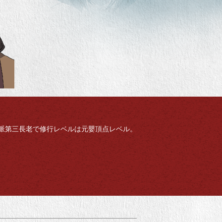
派第三長老で修行レベルは元嬰頂点レベル。