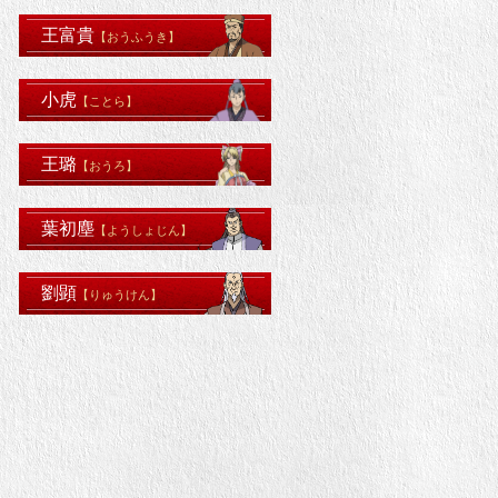
王富貴
【おうふうき】
小虎
【ことら】
王璐
【おうろ】
葉初塵
【ようしょじん】
劉顕
【りゅうけん】