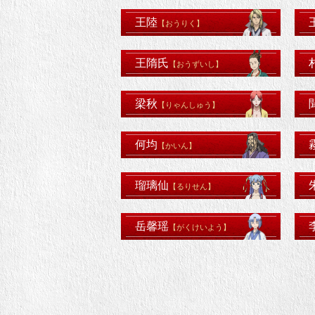
王陸
【おうりく】
王隋氏
【おうずいし】
梁秋
【りゃんしゅう】
何均
【かいん】
瑠璃仙
【るりせん】
岳馨瑶
【がくけいよう】